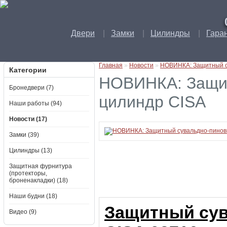
Двери
|
Замки
|
Цилиндры
|
Гара
Главная
»
Новости
»
НОВИНКА: Защитный с
Категории
НОВИНКА: Защи
Бронедвери (7)
цилиндр CISA
Наши работы (94)
Новости (17)
Замки (39)
Цилиндры (13)
Защитная фурнитура
(протекторы,
броненакладки) (18)
Наши будни (18)
Защитный су
Видео (9)