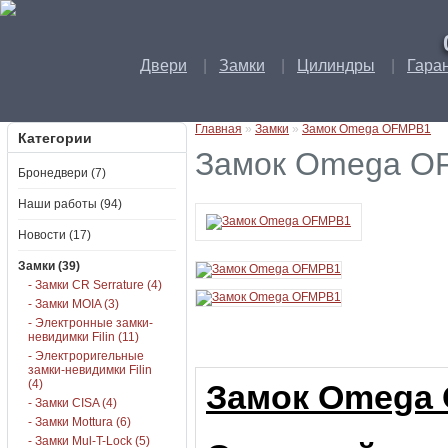
Двери
|
Замки
|
Цилиндры
|
Гара
Главная
»
Замки
»
Замок Omega OFMPB1
Категории
Замок Omega O
Бронедвери (7)
Наши работы (94)
Новости (17)
Замки (39)
- Замки CR Serrature (4)
- Замки MOIA (3)
- Электронные замки-
невидимки Filin (11)
- Электроригельные
замки-невидимки Filin
(4)
Замок Omega
- Замки CISA (4)
- Замки Mottura (6)
- Замки Mul-T-Lock (5)