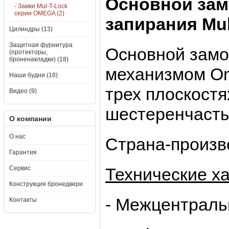
Основной зам
- Замки Mul-T-Lock
серии OMEGA (2)
запирания Mu
Цилиндры (13)
Защитная фурнитура
Основной замо
(протекторы,
броненакладки) (18)
механизмом Om
Наши будни (18)
трех плоскост
Видео (9)
шестеренчасты
О компании
О нас
Страна-произв
Гарантия
Сервис
Технические ха
Конструкция бронедвери
- Межцентральн
Контакты