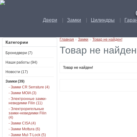
Двери
|
Замки
|
Цилиндры
|
Гара
Главная
»
Замки
»
Товар не найден!
Категории
Товар не найден
Бронедвери (7)
Наши работы (94)
Товар не найден!
Новости (17)
Замки (39)
- Замки CR Serrature (4)
- Замки MOIA (3)
- Электронные замки-
невидимки Filin (11)
- Электроригельные
замки-невидимки Filin
(4)
- Замки CISA (4)
- Замки Mottura (6)
- Замки Mul-T-Lock (5)